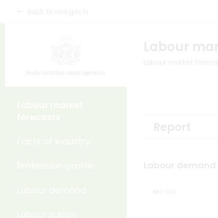
Back to nva.gov.lv
Labour mar
Labour market foreca
Labour market
forecasts
Report
Facts of industry
Labour demand 
Profession profile
Labour demand
1 020 000
830 000
840 000
990 000
Labour supply