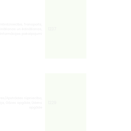
irdzniecība, Transports,
1237
tināšanas un ēdināšanas,
Informācijas pakalpojumi
ves/Apstrādes rūpniecība,
1229
ģija, Gāzes apgāde, Ūdens
apgāde