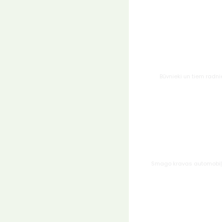
Būvnieki un tiem radni
Smago kravas automobiļ