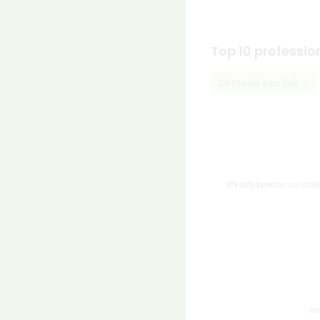
Top 10 professio
Dilstošā secībā
Rīkotājdirektori un uz
Ve