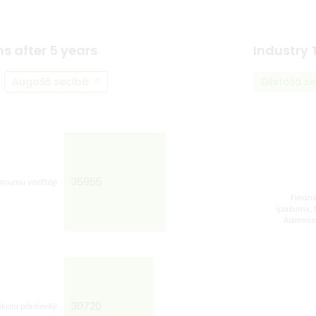
ns after 5 years
Industry 
Augošā secībā
Dilstošā s
L
35955
ņēmumu vadītāji
Finan
īpašums, P
Adminis
30720
ikalu pārdevēji