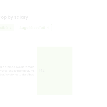
Top by salary
ecībā
Augošā secībā
L
šu darbības, Nekustamais
1421
rofesionālie pakalpojumi,
tratīvo dienestu darbības