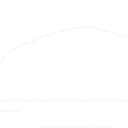
2022
2023
2024
2025
2026
2027
2028
2029
2030
2031
2032
2033
203
Piedāvājums
More on labour supply
Download