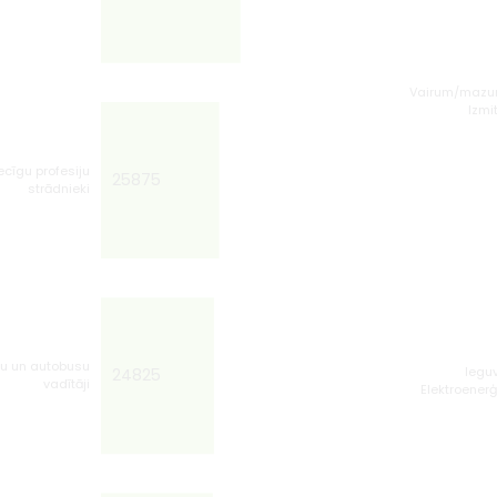
Vairum/mazumt
Izmi
ecīgu profesiju
25875
strādnieki
u un autobusu
Iegu
24825
vadītāji
Elektroener